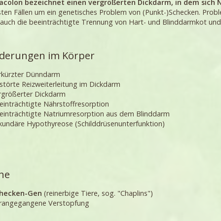
acolon bezeichnet einen vergrößerten Dickdarm, in dem sich 
ten Fällen um ein genetisches Problem von (Punkt-)Schecken. Proble
auch die beeinträchtigte Trennung von Hart- und Blinddarmkot und
derungen im Körper
rkürzter Dünndarm
störte Reizweiterleitung im Dickdarm
rgrößerter Dickdarm
einträchtigte Nährstoffresorption
einträchtigte Natriumresorption aus dem Blinddarm
kundäre Hypothyreose (Schilddrüsenunterfunktion)
he
checken-Gen
(reinerbige Tiere, sog. "Chaplins")
rangegangene Verstopfung