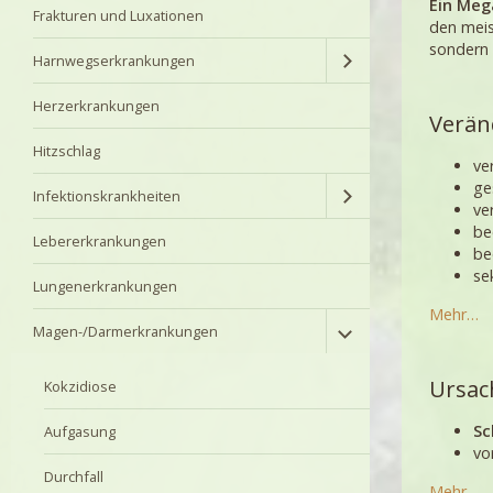
Ein Meg
Frakturen und Luxationen
den meis
sondern 
Harnwegserkrankungen
Herzerkrankungen
Verän
Hitzschlag
ve
ge
Infektionskrankheiten
ve
be
Lebererkrankungen
be
se
Lungenerkrankungen
Mehr…
Magen-/Darmerkrankungen
Ursac
Kokzidiose
S
Aufgasung
vo
Durchfall
Mehr…