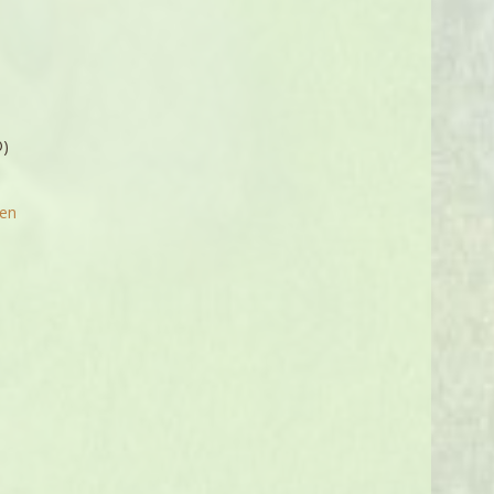
)
len