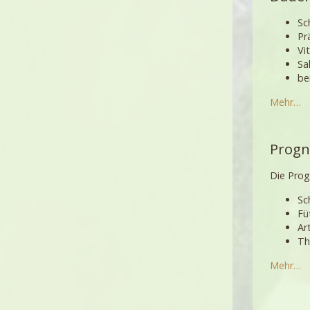
Sc
Pr
Vi
Sa
be
Mehr…
Progn
Die Pro
Sc
Fü
Ar
Th
Mehr…