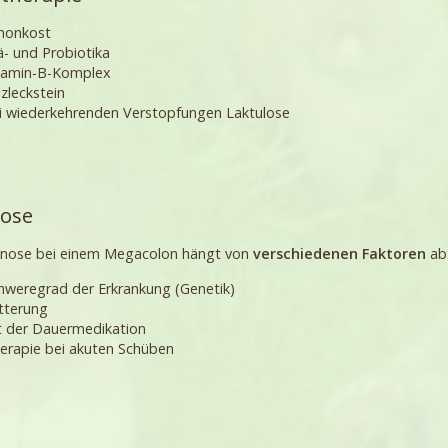
honkost
ä- und Probiotika
tamin-B-Komplex
lzleckstein
i wiederkehrenden Verstopfungen Laktulose
ose
gnose bei einem Megacolon hängt von
verschiedenen Faktoren
ab
hweregrad der Erkrankung (Genetik)
tterung
t der Dauermedikation
erapie bei akuten Schüben