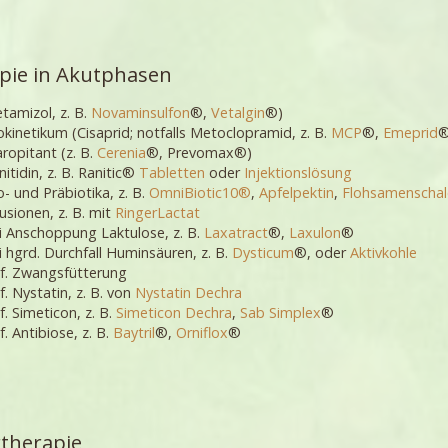
pie in Akutphasen
tamizol, z. B.
Novaminsulfon
®,
Vetalgin
®)
okinetikum (Cisaprid; notfalls Metoclopramid, z. B.
MCP
®,
Emeprid
®
ropitant (z. B.
Cerenia
®, Prevomax®)
nitidin, z. B. Ranitic®
Tabletten
oder
Injektionslösung
o- und Präbiotika, z. B.
OmniBiotic10®
,
Apfelpektin
,
Flohsamenscha
fusionen, z. B. mit
RingerLactat
i Anschoppung Laktulose, z. B.
Laxatract
®,
Laxulon
®
i hgrd. Durchfall Huminsäuren, z. B.
Dysticum
®, oder
Aktivkohle
f. Zwangsfütterung
f. Nystatin, z. B. von
Nystatin Dechra
f. Simeticon, z. B.
Simeticon Dechra
,
Sab Simplex
®
f. Antibiose, z. B.
Baytril
®,
Orniflox
®
therapie