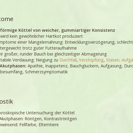
tome
förmige Köttel von weicher, gummiartiger Konsistenz
 wird kein gewöhnlicher Hartkot produziert
mptome einer Mangelernährung: Entwicklungsverzögerung, schlecht
tergewicht trotz guter Futteraufnahme
hr großer, runder Bauch bei gleichzeitiger Abmagerung
stabile Verdauung: Neigung zu
Durchfall
,
Verstopfung
,
Stasen,
Aufg
 Akutphasen:
Apathie, Inappetenz, Bauchgluckern, Aufgasung, Dur
ibesumfang, Schmerzsymptomatik
ostik
kroskopische Untersuchung der Köttel
 Akutphasen: Röntgen, Kontraströntgen
nweisend: Fellfarbe, Elterntiere