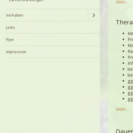
Mehr…
Verhalten
Thera
Links
Me
Pr
Flyer
Ma
Ra
Impressum
Pr
In
be
be
gg
gg
gg
gg
Mehr…
Dauer