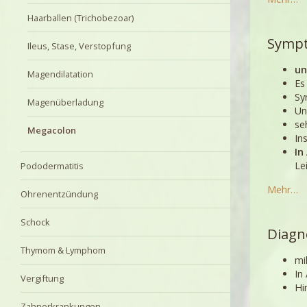
Haarballen (Trichobezoar)
Symp
Ileus, Stase, Verstopfung
un
Magendilatation
Es
Sy
Magenüberladung
Un
se
Megacolon
In
In
Le
Pododermatitis
Mehr…
Ohrenentzündung
Schock
Diagn
Thymom & Lymphom
mi
In
Vergiftung
Hi
Zahnerkrankungen